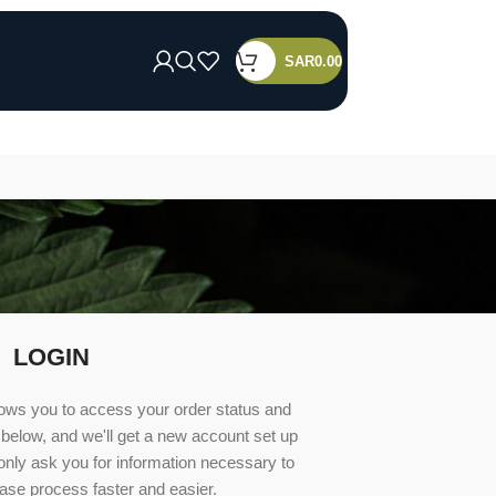
SAR
0.00
LOGIN
allows you to access your order status and
lds below, and we'll get a new account set up
 only ask you for information necessary to
se process faster and easier.