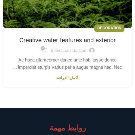
DECORATION
Creative water features and exterior
0
Info@ecm-Sa.com
Ac haca ullamcorper donec ante habi tasse donec
imperdiet eturpis varius per a augue magna hac. Nec ...
أكمل القراءة
روابط مهمة