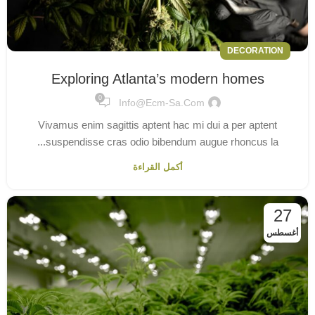
DECORATION
Exploring Atlanta’s modern homes
0
Info@ecm-Sa.com
Vivamus enim sagittis aptent hac mi dui a per aptent
suspendisse cras odio bibendum augue rhoncus la...
أكمل القراءة
27
أغسطس