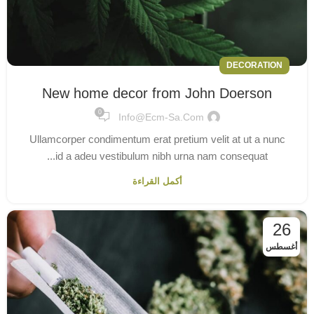
DECORATION
New home decor from John Doerson
0
Info@ecm-Sa.com
Ullamcorper condimentum erat pretium velit at ut a nunc
id a adeu vestibulum nibh urna nam consequat...
أكمل القراءة
26
أغسطس