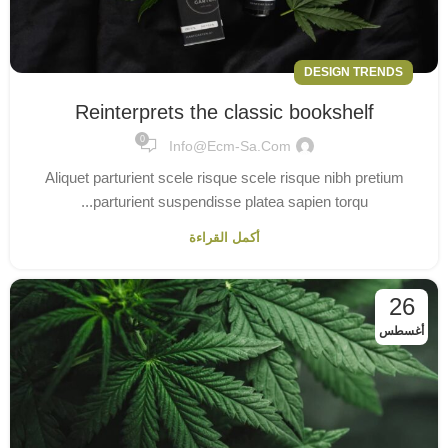
DESIGN TRENDS
Reinterprets the classic bookshelf
0
Info@ecm-Sa.com
Aliquet parturient scele risque scele risque nibh pretium
parturient suspendisse platea sapien torqu...
أكمل القراءة
26
أغسطس