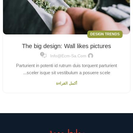
DESIGN TRENDS
The big design: Wall likes pictures
0
Info@ecm-Sa.com
Parturient in potenti id rutrum duis torquent parturient
sceler isque sit vestibulum a posuere scele...
أكمل القراءة
روابط مهمة