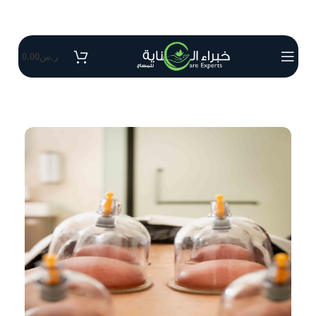
ر.س
0.00