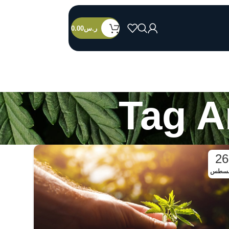
ر.س
0.00
Tag A
26
غسطس