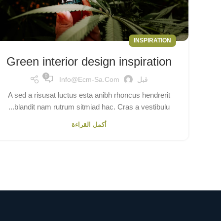
INSPIRATION
Green interior design inspiration
0
قبل
Info@ecm-Sa.com
A sed a risusat luctus esta anibh rhoncus hendrerit
blandit nam rutrum sitmiad hac. Cras a vestibulu...
أكمل القراءة