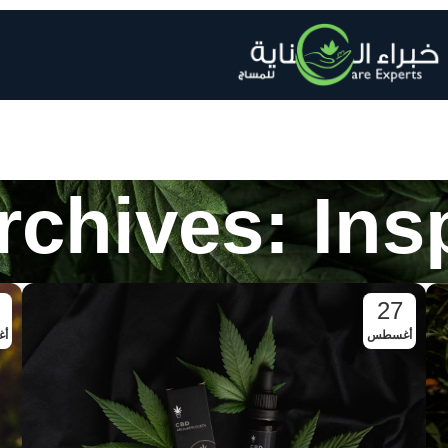
rchives: Insp
27
أغسطس
أ