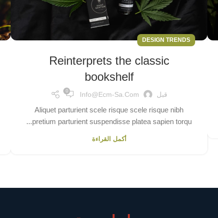
DESIGN TRENDS
Reinterprets the classic
bookshelf
0
قبل
Info@ecm-Sa.com
Aliquet parturient scele risque scele risque nibh
pretium parturient suspendisse platea sapien torqu...
أكمل القراءة