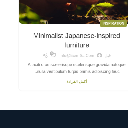
INSPIRATION
Minimalist Japanese-inspired
furniture
0
قبل
Info@ecm-Sa.com
A taciti cras scelerisque scelerisque gravida natoque
nulla vestibulum turpis primis adipiscing fauc...
أكمل القراءة