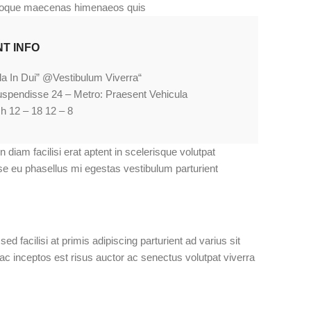
oque maecenas himenaeos quis.
T INFO
“Fringilla In Dui” @Vestibulum Viverra
uspendisse 24 – Metro: Praesent Vehicula
8 – 12 April / h 12 – 18
 diam facilisi erat aptent in scelerisque volutpat
e eu phasellus mi egestas vestibulum parturient.
 facilisi at primis adipiscing parturient ad varius sit
ac inceptos est risus auctor ac senectus volutpat viverra