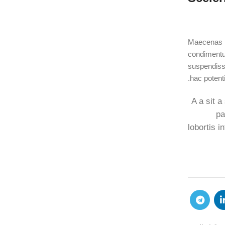
Maecenas ha
condimentu
suspendisse
hac potent
A a sit a
pa
lobortis 