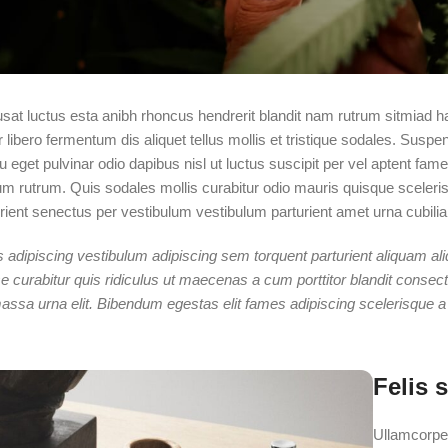
usat luctus esta anibh rhoncus hendrerit blandit nam rutrum sitmiad h
 libero fermentum dis aliquet tellus mollis et tristique sodales. Suspe
eu eget pulvinar odio dapibus nisl ut luctus suscipit per vel aptent fa
 rutrum. Quis sodales mollis curabitur odio mauris quisque scelerisq
ient senectus per vestibulum vestibulum parturient amet urna cubilia fe
 adipiscing vestibulum adipiscing sem torquent parturient aliquam aliq
 curabitur quis ridiculus ut maecenas a cum porttitor blandit conse
ssa urna elit. Bibendum egestas elit fames adipiscing scelerisque a 
Felis 
Ullamcorper