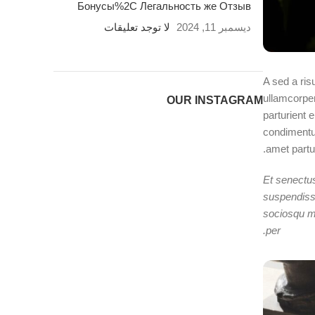
Бонусы%2C Легальность же Отзыв
ديسمبر 11, 2024
لا توجد تعليقات
A sed a ris
ullamcorper
OUR INSTAGRAM
parturient 
condimentum
amet partur
Et senectus
suspendisse
sociosqu ma
per.