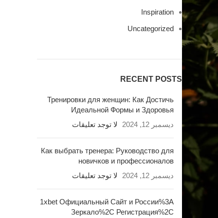
Inspiration
Uncategorized
RECENT POSTS
Тренировки для женщин: Как Достичь
Идеальной Формы и Здоровья
ديسمبر 12, 2024
لا توجد تعليقات
Как выбрать тренера: Руководство для
новичков и профессионалов
ديسمبر 12, 2024
لا توجد تعليقات
1xbet Официальный Сайт и России%3A
Зеркало%2C Регистрация%2C