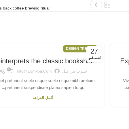
s back coffee brewing ritual
DESIGN TRENDS
27
أغسطس
interprets the classic bookshelf
Ex
0
نشرت من قبل
Info@ecm-Sa.com
uet parturient scele risque scele risque nibh pretium
Viv
parturient suspendisse platea sapien torqu...
s
أكمل القراءة