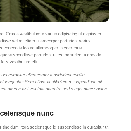
ac. Cras a vestibulum a varius adipiscing ut dignissim
ndisse vel mi etiam ullamcorper parturient varius
mes venenatis leo ac ullamcorper integer mus
ue suspendisse parturient ut est parturient a gravida
lis vestibulum elit.
uet curabitur ullamcorper a parturient cubilia
ctetur egestas.Sem etiam vestibulum a suspendisse sit
est amet a nisi volutpat pharetra sed a eget nunc sapien
scelerisque nunc
 tincidunt litora scelerisque id suspendisse in curabitur ut