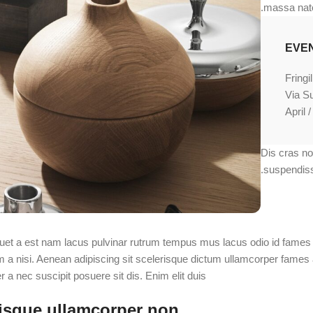
massa nat
EVEN
Via S
Dis cras non
suspendiss
uet a est nam lacus pulvinar rutrum tempus mus lacus odio id fames sed
um a nisi. Aenean adipiscing sit scelerisque dictum ullamcorper fames 
 a nec suscipit posuere sit dis. Enim elit duis.
isque ullamcorper non