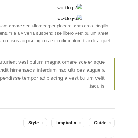
am ornare sed ullamcorper placerat cras cras fringilla
entum a a viverra suspendisse libero vestibulum amet
Urna risus adipiscing curae condimentum blandit aliquet
parturient vestibulum magna ornare scelerisque
landit himenaeos interdum hac ultrices augue a
spendisse tempor adipiscing a vestibulum velit
iaculis.
Style
Inspiratio
Guide