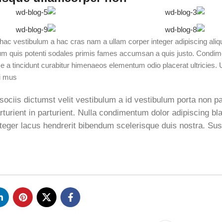
c vestibulum a hac cras nam a ullam corper integer adipiscing aliqu
m quis potenti sodales primis fames accumsan a quis justo. Condim
 a tincidunt curabitur himenaeos elementum odio placerat ultricies. 
i mus.
 sociis dictumst velit vestibulum a id vestibulum porta non 
rturient in parturient. Nulla condimentum dolor adipiscing b
integer lacus hendrerit bibendum scelerisque duis nostra. Su