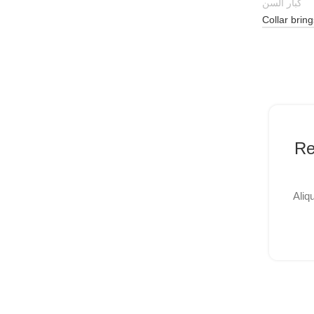
كبار السن
Collar bring
26
أغسطس
Re
Aliq
INSPIRATION